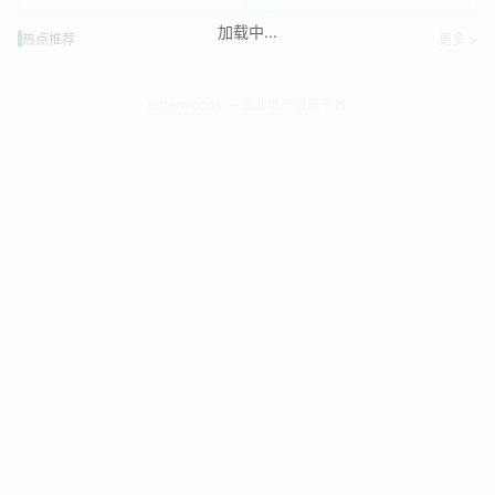
加载中...
热点推荐
更多 >
enterwoods — 工业地产智能平台