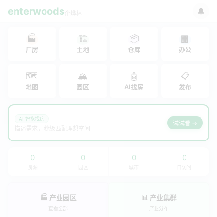
enterwoods
🔔
企烨林
🏭
🏗
📦
🏢
厂房
土地
仓库
办公
🗺
🏔
📋
🤖
地图
园区
AI找房
发布
AI 智能找房
试试看 →
描述需求，秒级匹配理想空间
0
0
0
0
房源
园区
城市
日访问
🏭 产业园区
📊 产业集群
查看全部
产业分布