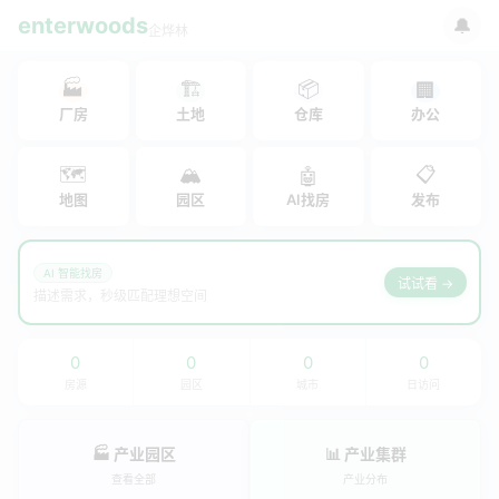
enterwoods
🔔
企烨林
🏭
🏗
📦
🏢
厂房
土地
仓库
办公
🗺
🏔
📋
🤖
地图
园区
AI找房
发布
AI 智能找房
试试看 →
描述需求，秒级匹配理想空间
0
0
0
0
房源
园区
城市
日访问
🏭 产业园区
📊 产业集群
查看全部
产业分布