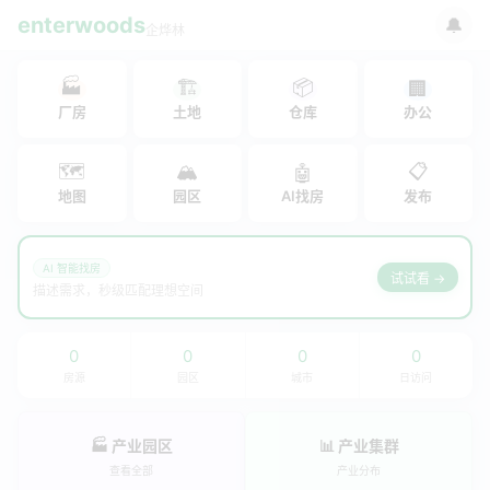
enterwoods
🔔
企烨林
🏭
🏗
📦
🏢
厂房
土地
仓库
办公
🗺
🏔
📋
🤖
地图
园区
AI找房
发布
AI 智能找房
试试看 →
描述需求，秒级匹配理想空间
0
0
0
0
房源
园区
城市
日访问
🏭 产业园区
📊 产业集群
查看全部
产业分布